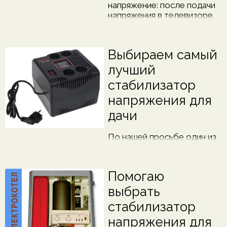
напряжение: после подачи
напряжения в телевизоре
стал гореть индикатор
(вкл-выкл) желто-красным
светом (раньше горел
Выбираем самый
зеленым) даже после
отключения...
лучший
стабилизатор
напряжения для
дачи
По нашей просьбе один из
инженеров рассказал о
стабилизаторах
напряжения 220В для дачи
Помогаю
(какой выбрать, какой
лучше и так далее), на
выбрать
основе чего мы составили
стабилизатор
супер-честный рейтинг
стабилизаторов для дачи.
напряжения для