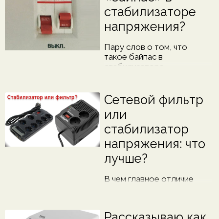
подойдут обычные
стабилизаторе
релейные стабилизаторы
напряжения?
или сервоприводные.
Пару слов о том, что
такое байпас в
стабилизаторе
напряжения - для чего он
вообще нужен, как и когда
его включать и как собрать
Сетевой фильтр
внешнюю схему байпаса
или
для стабилизатора при
помощи двухпозиционного
стабилизатор
переключателя.
напряжения: что
лучше?
В чем главное отличие
стабилизатора напряжения
от сетевого фильтра,
когда лучше подойдет
Рассказываю как
первый, а когда - второй.